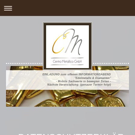
EINLADUNG zum offenen INFORMATIONSABEND
"Edelmetalle & Diamanten"
- Mobile Sachwerte in bewegten Zeiten -
Nächste Veranstaltung: (genauer Termin folgt)